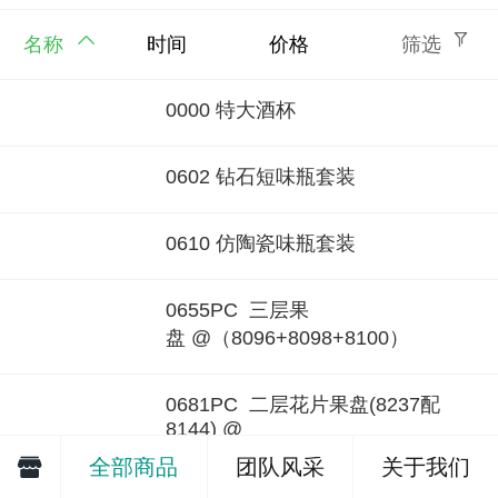
名称
时间
价格
筛选
0000 特大酒杯
0602 钻石短味瓶套装
0610 仿陶瓷味瓶套装
0655PC 三层果
盘 @（8096+8098+8100）
0681PC 二层花片果盘(8237配
8144) @
全部商品
团队风采
关于我们
0682PC 二层水晶果盘(8098配