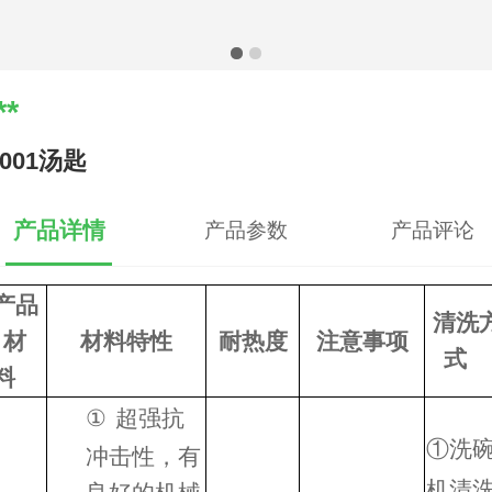
**
3001汤匙
产品详情
产品参数
产品评论
产品
清洗
材
材料特性
耐热度
注意事项
式
料
①
超强抗
①
洗
冲击性，有
机清