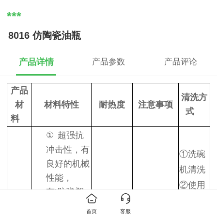
***
8016 仿陶瓷油瓶
产品详情
产品参数
产品评论
产品
清洗方
材
材料特性
耐热度
注意事项
式
料
①
超强抗
冲击性，有
①
洗碗
良好的机械
机清洗
性能，
②
使用
有“防弹塑
洗洁精
料”之称
首页
客服
+软棉