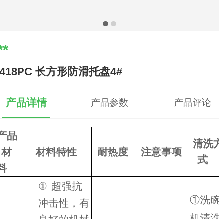
**
1418PC 长方形防滑托盘4#
产品详情
产品参数
产品评论
产品
清洗
材
材料特性
耐热度
注意事项
式
料
①
超强抗
①
洗
冲击性，有
机清