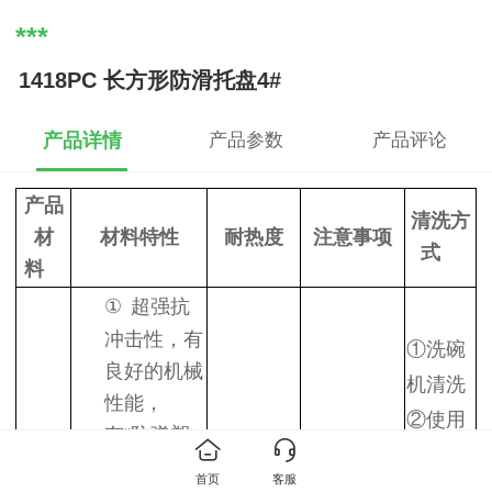
***
1418PC 长方形防滑托盘4#
产品详情
产品参数
产品评论
产品
清洗方
材
材料特性
耐热度
注意事项
式
料
①
超强抗
冲击性，有
①
洗碗
良好的机械
机清洗
性能，
②
使用
有“防弹塑
洗洁精
料”之称
首页
客服
+软棉