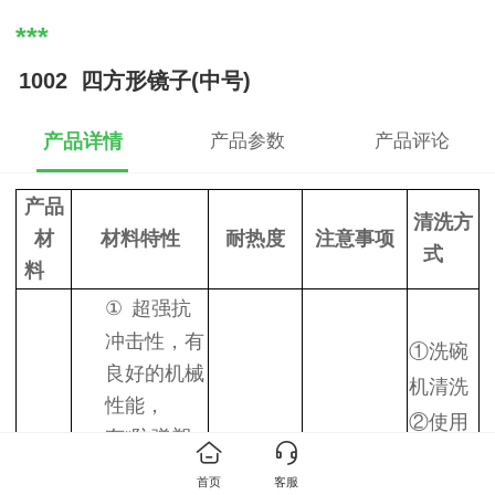
***
1002 四方形镜子(中号)
产品详情
产品参数
产品评论
产品
清洗方
材
材料特性
耐热度
注意事项
式
料
①
超强抗
冲击性，有
①
洗碗
良好的机械
机清洗
性能，
②
使用
有“防弹塑
洗洁精
料”之称
首页
客服
+软棉