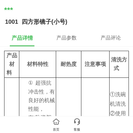
***
1001 四方形镜子(小号)
产品详情
产品参数
产品评论
产品
清洗方
材
材料特性
耐热度
注意事项
式
料
①
超强抗
冲击性，有
①
洗碗
良好的机械
机清洗
性能，
②
使用
有“防弹塑
洗洁精
料”之称
首页
客服
+软棉