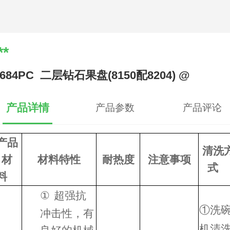
**
0684PC 二层钻石果盘(8150配8204) @
产品详情
产品参数
产品评论
产品
清洗
材
材料特性
耐热度
注意事项
式
料
①
超强抗
①
洗
冲击性，有
机清